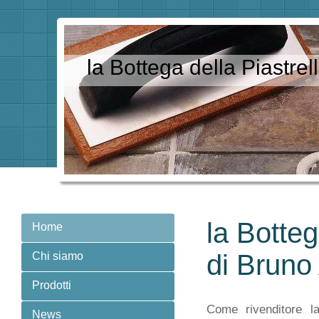
la Bottega della Piastre
la Botteg
Home
di Bruno
Chi siamo
Prodotti
C
ome rivenditore l
News