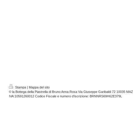
Stampa
|
Mappa del sito
© la Bottega della Piastrella di Bruno Anna Rosa Via Giuseppe Garibaldi 72 10035 MAZ
IVA:10591260012 Codice Fiscale e numero d’iscrizione: BRNNRS69H62E379L