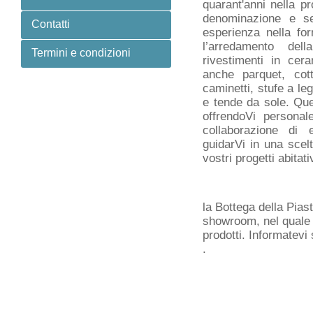
quarant'anni nella p
denominazione e sed
Contatti
esperienza nella for
l’arredamento del
Termini e condizioni
rivestimenti in cer
anche parquet, cott
caminetti, stufe a le
e tende da sole. Que
offrendoVi
personal
collaborazione di e
guidarVi
in una scel
vostri progetti abitati
la Bottega della Pias
showroom, nel quale è
prodotti. Informatevi
.